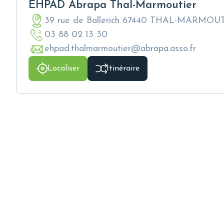
EHPAD Abrapa Thal-Marmoutier
39 rue de Ballerich 67440 THAL-MARMOU
03 88 02 13 30
ehpad.thalmarmoutier@abrapa.asso.fr
Localiser
Itinéraire