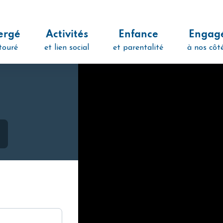
ergé
Activités
Enfance
Engag
touré
et lien social
et parentalité
à nos côt