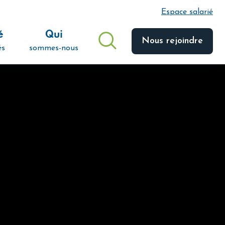
Espace salarié
é
Qui
Nous rejoindre
és
sommes-nous