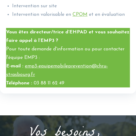
Intervention sur site
Intervention valorisable en
CPOM
et en évaluation
Vous êtes directeur/trice d’EHPAD et vous souhaitez
faire appel à l’EMP3 ?
Pour toute demande d'information ou pour contacter
l'équipe EMP3 :
E-mail :
emp3-equipemobileprevention@chru-
strasbourg.fr
Téléphone :
03 88 11 62 49
Vos besoins,