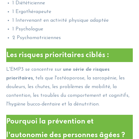
1 Diététicienne
1 Ergothérapeute
1 Intervenant en activité physique adaptée
1 Psychologue
2 Psychomotriciennes
Les risques prioritaires ciblés :
L'EMP3 se concentre sur
une série de risques
prioritaires,
tels que l'ostéoporose, la sarcopénie, les
douleurs, les chutes, les problèmes de mobilité, la
contention, les troubles du comportement et cognitifs,
l'hygiène bucco-dentaire et la dénutrition.
Pourquoi la prévention et
l'autonomie des personnes âgées ?