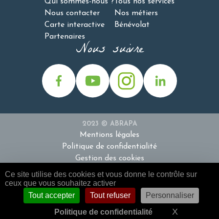
Qui sommes-nous ?
Tous nos services
Nous contacter
Nos métiers
Carte interactive
Bénévolat
Partenaires
Nous suivre
2023 © ABRAPA
Mentions légales
Politique de confidentialité
Gestion des cookies
Ce site utilise des cookies et vous donne le contrôle sur
ceux que vous souhaitez activer
Tout accepter
Tout refuser
Personnaliser
Contactez-nous
Carte interactive
X
Masquer l
Politique de confidentialité