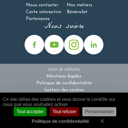
Nous contacter
Nos métiers
Carte interactive
Bénévolat
Partenaires
Nous suivre
2023 © ABRAPA
Mentions légales
Politique de confidentialité
Gestion des cookies
Ce site utilise des cookies et vous donne le contrôle sur
ceux que vous souhaitez activer
Tout accepter
Tout refuser
Personnaliser
Contactez-nous
Carte interactive
X
Masquer l
Politique de confidentialité