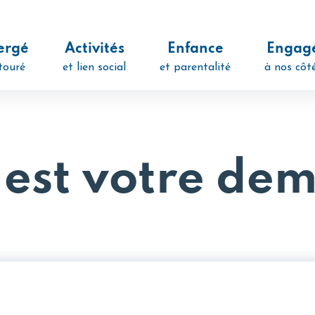
ergé
Activités
Enfance
Engag
touré
et lien social
et parentalité
à nos côt
 est votre de