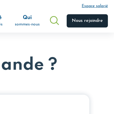
Espace salarié
é
Qui
Nous rejoindre
és
sommes-nous
mande ?