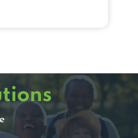
utions
e