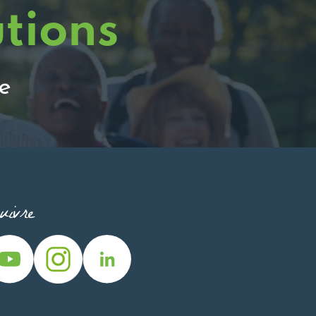
utions
e
ivre