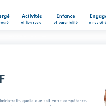
ergé
Activités
Enfance
Engag
touré
et lien social
et parentalité
à nos côt
-
Fiches métiers
-
Animateur
F
ministratif, quelle que soit votre compétence,