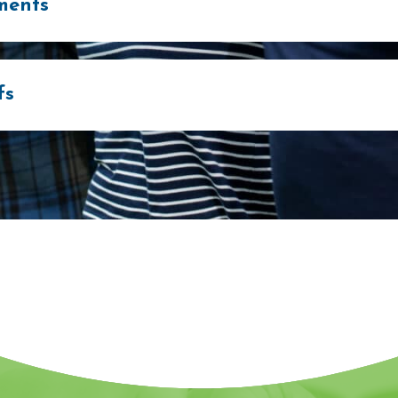
ements
fs