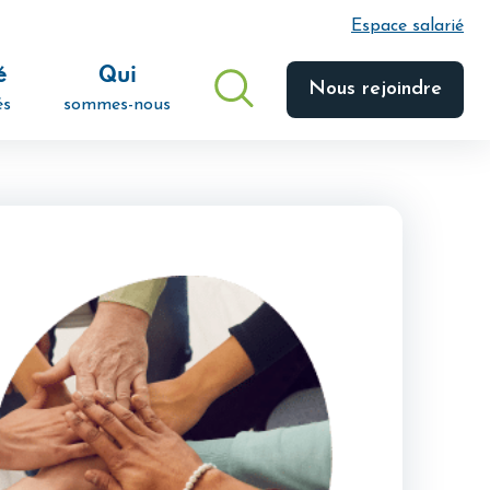
Espace salarié
é
Qui
Nous rejoindre
és
sommes-nous