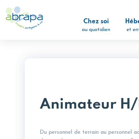
Panneau de gestion des cookies
Chez soi
Héb
au quotidien
et en
Accueil
-
Engagé à nos côtés
-
Nos métiers
Animateur H/
Du personnel de terrain au personnel ad