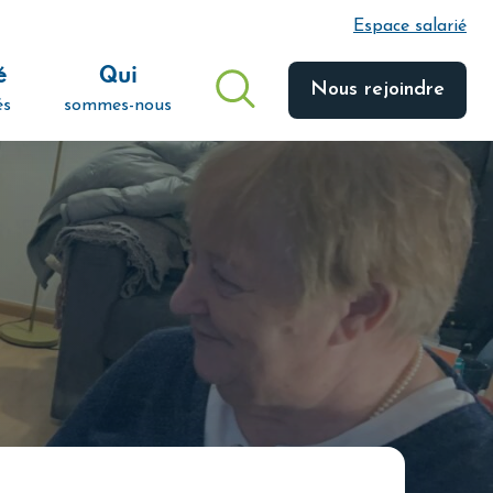
Espace salarié
é
Qui
Nous rejoindre
és
sommes-nous