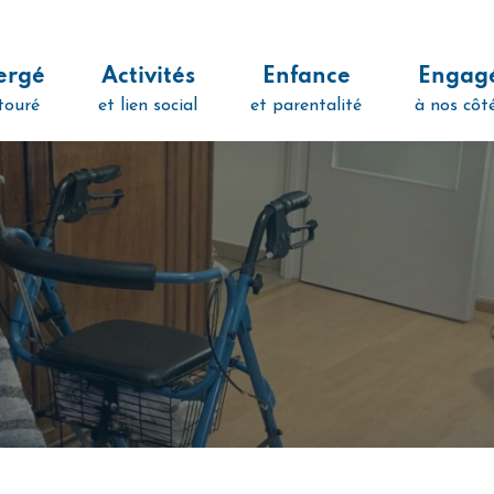
ergé
Activités
Enfance
Engag
touré
et lien social
et parentalité
à nos côt