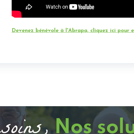
Devenez bénévole à l'Abrapa, cliquez ici pour en
soins,
Nos sol