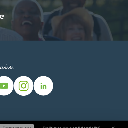
e
ivre