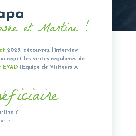
rapa
osée et Martine !
at
2023, découvrez l'interview
i reçoit les visites régulières de
ce EVAD
(Equipe de Visiteurs
À
éficiaire
rtine ?
ur ».