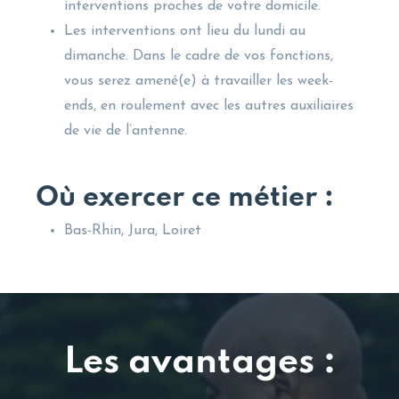
interventions proches de votre domicile.
Les interventions ont lieu du lundi au
dimanche. Dans le cadre de vos fonctions,
vous serez amené(e) à travailler les week-
ends, en roulement avec les autres auxiliaires
de vie de l’antenne.
Où exercer ce métier :
Bas-Rhin, Jura, Loiret
Les avantages :