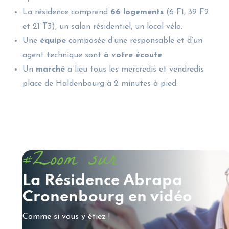
La résidence comprend
66 logements
(6 F1, 39 F2
et 21 T3), un salon résidentiel, un local vélo.
Une
équipe
composée d’une responsable et d’un
agent technique sont
à votre écoute
.
Un
marché
a lieu tous les mercredis et vendredis
place de Haldenbourg à 2 minutes à pied.
Zoom sur
#
La Résidence Abrapa
Cronenbourg en vidéo
Comme si vous y étiez !